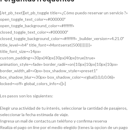
[/et_pb_text][et_pb_toggle title=»¿Cómo puedo reservar un servicio ?»
open_toggle_text_color=»#000000″
open_toggle_background_color=»#ffffff»
closed_toggle_text_color=»#000000″
closed_toggle_background_color=»#ffffff» _builder_version=»4.21.0″
title_level=»h4″ title_font=»Montserrat|500|||||||»
title_font_size=»14px»
custom_padding=»30px|40px|30px|40px|true|true»
animation_style=»fade» border_radii=»on|10px|10px|10px|10px»
border_width_all=»0px» box_shadow_style=»preset1″
box_shadow_blur=»30px» box_shadow_color=»rgba(0,0,0,0.06)»
locked=»off» global_colors_info=»{}»]
Los pasos son los siguientes:
Elegir una actividad de tu interés, seleccionar la cantidad de pasajeros,
seleccionar la fecha estimada de viaje.
Ingresa un mail de contacto,un teléfono y confirma reserva
Realiza el pago on line por el medio elegido (tenes la opcion de un pago