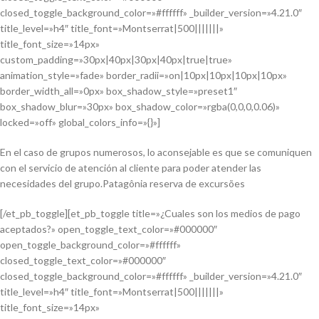
closed_toggle_background_color=»#ffffff» _builder_version=»4.21.0″
title_level=»h4″ title_font=»Montserrat|500|||||||»
title_font_size=»14px»
custom_padding=»30px|40px|30px|40px|true|true»
animation_style=»fade» border_radii=»on|10px|10px|10px|10px»
border_width_all=»0px» box_shadow_style=»preset1″
box_shadow_blur=»30px» box_shadow_color=»rgba(0,0,0,0.06)»
locked=»off» global_colors_info=»{}»]
En el caso de grupos numerosos, lo aconsejable es que se comuniquen
con el servicio de atención al cliente para poder atender las
necesidades del grupo.Patagônia reserva de excursões
[/et_pb_toggle][et_pb_toggle title=»¿Cuales son los medios de pago
aceptados?» open_toggle_text_color=»#000000″
open_toggle_background_color=»#ffffff»
closed_toggle_text_color=»#000000″
closed_toggle_background_color=»#ffffff» _builder_version=»4.21.0″
title_level=»h4″ title_font=»Montserrat|500|||||||»
title_font_size=»14px»