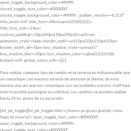
open_toggle_background_color=»#ffffff»
closed_toggle_text_color=»#000000″
closed_toggle_background_color=»#ffffff» _builder_version=»4.21.0″
title_level=»h4″ title_font=»Montserrat|500|||||||»
title_font_size=»14px»
custom_padding=»30px|40px|30px|40px|true|true»
animation_style=»fade» border_radii=»on|10px|10px|10px|10px»
border_width_all=»0px» box_shadow_style=»preset1″
box_shadow_blur=»30px» box_shadow_color=»rgba(0,0,0,0.06)»
locked=»off» global_colors_info=»{}»]
Para realizar cualquier tipo de cambio en la reserva es indispensable que
se comunique con nuestro servicio de atención al cliente, de esta
manera una vez que nos comunique sus necesidades nuestro staff hará
todo lo posible para lograr su solicitud. Los cambios se pueden realizar
hasta 24 hs. antes de su excursión.
[/et_pb_toggle][et_pb_toggle title=»¿Somos un grupo grande, como
hago mi reserva?» open_toggle_text_color=»#000000″
open_toggle_background_color=»#ffffff»
closed_toggle_text_color=»#000000″