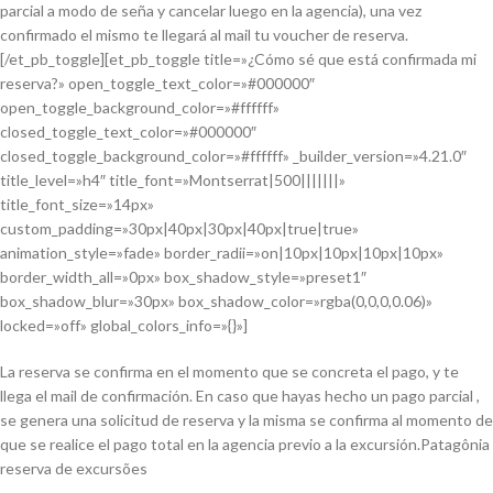
parcial a modo de seña y cancelar luego en la agencia), una vez
confirmado el mismo te llegará al mail tu voucher de reserva.
[/et_pb_toggle][et_pb_toggle title=»¿Cómo sé que está confirmada mi
reserva?» open_toggle_text_color=»#000000″
open_toggle_background_color=»#ffffff»
closed_toggle_text_color=»#000000″
closed_toggle_background_color=»#ffffff» _builder_version=»4.21.0″
title_level=»h4″ title_font=»Montserrat|500|||||||»
title_font_size=»14px»
custom_padding=»30px|40px|30px|40px|true|true»
animation_style=»fade» border_radii=»on|10px|10px|10px|10px»
border_width_all=»0px» box_shadow_style=»preset1″
box_shadow_blur=»30px» box_shadow_color=»rgba(0,0,0,0.06)»
locked=»off» global_colors_info=»{}»]
La reserva se confirma en el momento que se concreta el pago, y te
llega el mail de confirmación. En caso que hayas hecho un pago parcial ,
se genera una solicitud de reserva y la misma se confirma al momento de
que se realice el pago total en la agencia previo a la excursión.Patagônia
reserva de excursões