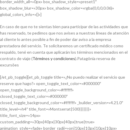
border_width_all=»0px» box_shadow_style=»preset1″
box_shadow_blur=»30px» box_shadow_color=»rgba(0,0,0,0.06)»
global_colors_info=»{}»]
En caso de que no te sientas bien para participar de las actividades que
has reservado, te pedimos que nos avises a nuestras líneas de atención
al cliente lo antes posible a fin de poder dar aviso a la empresa
prestadora del servicio. Te solicitaremos un certificado médico como
respaldo, tené en cuenta que aplicarán los términos mencionados en el
contrato de viaje (
Términos y condiciones
).Patagônia reserva de
excursões
[/et_pb_toggle][et_pb_toggle title=»¿No puedo realizar el servicio que
reserve que hago?» open_toggle_text_color=»#000000″
open_toggle_background_color=»#ffffff»
closed_toggle_text_color=»#000000″
closed_toggle_background_color=»#ffffff» _builder_version=»4.21.0″
title_level=»h4″ title_font=»Montserrat|500|||||||»
title_font_size=»14px»
custom_padding=»30px|40px|30px|40px|true|true»
animation_style=»fade» border_radii=»on|10px|10px|10px|10px»