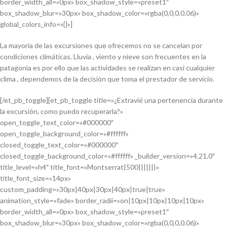
border_width_all=»0px» box_shadow_style=»preset1″
box_shadow_blur=»30px» box_shadow_color=»rgba(0,0,0,0.06)»
global_colors_info=»{}»]
La mayoría de las excursiones que ofrecemos no se cancelan por
condiciones climáticas. Lluvia , viento y nieve son frecuentes en la
patagonia es por ello que las actividades se realizan en casi cualquier
clima , dependemos de la decisión que toma el prestador de servicio.
[/et_pb_toggle][et_pb_toggle title=»¿Extravié una pertenencia durante
la excursión, como puedo recuperarla?»
open_toggle_text_color=»#000000″
open_toggle_background_color=»#ffffff»
closed_toggle_text_color=»#000000″
closed_toggle_background_color=»#ffffff» _builder_version=»4.21.0″
title_level=»h4″ title_font=»Montserrat|500|||||||»
title_font_size=»14px»
custom_padding=»30px|40px|30px|40px|true|true»
animation_style=»fade» border_radii=»on|10px|10px|10px|10px»
border_width_all=»0px» box_shadow_style=»preset1″
box_shadow_blur=»30px» box_shadow_color=»rgba(0,0,0,0.06)»