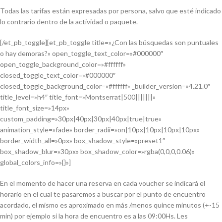
Todas las tarifas están expresadas por persona, salvo que esté indicado
lo contrario dentro de la actividad o paquete.
[/et_pb_toggle][et_pb_toggle title=»¿Con las búsquedas son puntuales
o hay demoras?» open_toggle_text_color=»#000000″
open_toggle_background_color=»#ffffff»
closed_toggle_text_color=»#000000″
closed_toggle_background_color=»#ffffff» _builder_version=»4.21.0″
title_level=»h4″ title_font=»Montserrat|500|||||||»
title_font_size=»14px»
custom_padding=»30px|40px|30px|40px|true|true»
animation_style=»fade» border_radii=»on|10px|10px|10px|10px»
border_width_all=»0px» box_shadow_style=»preset1″
box_shadow_blur=»30px» box_shadow_color=»rgba(0,0,0,0.06)»
global_colors_info=»{}»]
En el momento de hacer una reserva en cada voucher se indicará el
horario en el cual te pasaremos a buscar por el punto de encuentro
acordado, el mismo es aproximado en más /menos quince minutos (+-15
min) por ejemplo si la hora de encuentro es a las 09:00Hs. Les