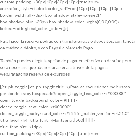
custom_padding=»30px|40px|30px|40px|true|true»
animation_style=»fade» border_radii=»on|10px|10px|10px|10px»
border_width_all=»0px» box_shadow_style=»preset1″
box_shadow_blur=»30px» box_shadow_color=»rgba(0,0,0,0.06)»
locked=»off» global_colors_info=»{}»]
Para hacer la reserva podrás con transferencias o depósitos, con tarjeta
de crédito o débito, y con Paypal o Mercado Pago.
También puedes elegir la opción de pagar en efectivo en destino pero
será necesario que abones una seña a través de la página
web.Patagônia reserva de excursões
[/et_pb_toggle][et_pb_toggle title=»¿Para las excursiones me buscan
por donde estoy hospedado?» open_toggle_text_color=»#000000″
open_toggle_background_color=»#ffffff»
closed_toggle_text_color=»#000000″
closed_toggle_background_color=»#ffffff» _builder_version=»4.21.0″
title_level=»h4″ title_font=»Montserrat|500|||||||»
title_font_size=»14px»
custom_padding=»30px|40px|30px|40px|true|true»