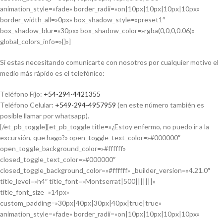
animation_style=»fade» border_radii=»on|10px|10px|10px|10px»
border_width_all=»0px» box_shadow_style=»preset1″
box_shadow_blur=»30px» box_shadow_color=»rgba(0,0,0,0.06)»
global_colors_info=»{}»]
Si estas necesitando comunicarte con nosotros por cualquier motivo el
medio más rápido es el telefónico:
Teléfono Fijo:
+54-294-4421355
Teléfono Celular:
+549-294-4957959
(en este número también es
posible llamar por whatsapp).
[/et_pb_toggle][et_pb_toggle title=»¿Estoy enfermo, no puedo ir a la
excursión, que hago?» open_toggle_text_color=»#000000″
open_toggle_background_color=»#ffffff»
closed_toggle_text_color=»#000000″
closed_toggle_background_color=»#ffffff» _builder_version=»4.21.0″
title_level=»h4″ title_font=»Montserrat|500|||||||»
title_font_size=»14px»
custom_padding=»30px|40px|30px|40px|true|true»
animation_style=»fade» border_radii=»on|10px|10px|10px|10px»