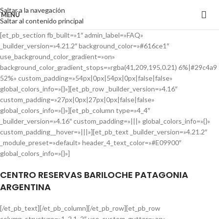
Saltar a la navegación
MENÚ
Saltar al contenido principal
[et_pb_section fb_built=»1″ admin_label=»FAQ»
_builder_version=»4.21.2″ background_color=»#616ce1″
use_background_color_gradient=»on»
background_color_gradient_stops=»rgba(41,209,195,0.21) 6%|#29c4a9
52%» custom_padding=»54px|0px|54px|0px|false|false»
global_colors_info=»{}»][et_pb_row _builder_version=»4.16″
custom_padding=»27px|0px|27px|0px|false|false»
global_colors_info=»{}»][et_pb_column type=»4_4″
_builder_version=»4.16″ custom_padding=»|||» global_colors_info=»{}»
custom_padding__hover=»|||»][et_pb_text _builder_version=»4.21.2″
_module_preset=»default» header_4_text_color=»#E09900″
global_colors_info=»{}»]
CENTRO RESERVAS BARILOCHE PATAGONIA
ARGENTINA
[/et_pb_text][/et_pb_column][/et_pb_row][et_pb_row
column_structure=»1_2,1_2″ use_custom_gutter=»on»