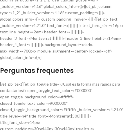
_builder_version=»4.16″ global_colors_info=»{}»][et_pb_column
type=»1_2″ _builder_version=»4.16″ custom_padding=»|||»
global_colors_info=»{}» custom_padding__hover=»|||»][et_pb_text
_builder_version=»4.21.0″ text_font=»||||||||» text_font_size=»16px»
text_line_height=»2em» header_font=»||||||||»
header_3_font=»Montserrat||||||||» header_3_line_height=»1.4em»
header_4_font=»||||||||» background_layout=»dark»
max_width=»700px» module_alignment=»center» locked=»off»
global_colors_info=»{}»]
Perguntas frequentes
[/et_pb_text][et_pb_toggle title=»¿Cuál es la forma más rápida para
contactarlos?» open_toggle_text_color=»#000000″
open_toggle_background_color=»#ffffff»
closed_toggle_text_color=»#000000″
closed_toggle_background_color=»#ffffff» _builder_version=»4.21.0″
title_level=»h4″ title_font=»Montserrat|500|||||||»
title_font_size=»14px»
custom_padding=»30px|40px|30px|40px|true|true»