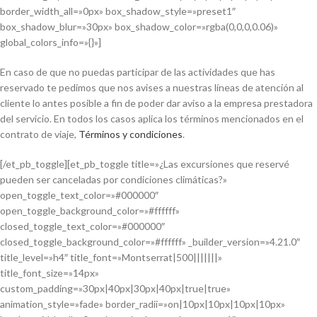
border_width_all=»0px» box_shadow_style=»preset1″
box_shadow_blur=»30px» box_shadow_color=»rgba(0,0,0,0.06)»
global_colors_info=»{}»]
En caso de que no puedas participar de las actividades que has
reservado te pedimos que nos avises a nuestras líneas de atención al
cliente lo antes posible a fin de poder dar aviso a la empresa prestadora
del servicio. En todos los casos aplica los términos mencionados en el
contrato de viaje,
Términos y condiciones
.
[/et_pb_toggle][et_pb_toggle title=»¿Las excursiones que reservé
pueden ser canceladas por condiciones climáticas?»
open_toggle_text_color=»#000000″
open_toggle_background_color=»#ffffff»
closed_toggle_text_color=»#000000″
closed_toggle_background_color=»#ffffff» _builder_version=»4.21.0″
title_level=»h4″ title_font=»Montserrat|500|||||||»
title_font_size=»14px»
custom_padding=»30px|40px|30px|40px|true|true»
animation_style=»fade» border_radii=»on|10px|10px|10px|10px»