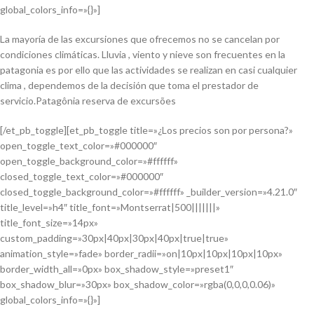
global_colors_info=»{}»]
La mayoría de las excursiones que ofrecemos no se cancelan por
condiciones climáticas. Lluvia , viento y nieve son frecuentes en la
patagonia es por ello que las actividades se realizan en casi cualquier
clima , dependemos de la decisión que toma el prestador de
servicio.Patagônia reserva de excursões
[/et_pb_toggle][et_pb_toggle title=»¿Los precios son por persona?»
open_toggle_text_color=»#000000″
open_toggle_background_color=»#ffffff»
closed_toggle_text_color=»#000000″
closed_toggle_background_color=»#ffffff» _builder_version=»4.21.0″
title_level=»h4″ title_font=»Montserrat|500|||||||»
title_font_size=»14px»
custom_padding=»30px|40px|30px|40px|true|true»
animation_style=»fade» border_radii=»on|10px|10px|10px|10px»
border_width_all=»0px» box_shadow_style=»preset1″
box_shadow_blur=»30px» box_shadow_color=»rgba(0,0,0,0.06)»
global_colors_info=»{}»]