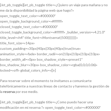
[/et_pb_toggle][et_pb_toggle title=»¿Quiero un viaje para mañana y no
me da la disponibilidad la página web que hago?»
open_toggle_text_color=»#000000″
open_toggle_background_color=»#ffffff»
closed_toggle_text_color=»#000000″
closed_toggle_background_color=»#ffffff» _builder_version=»4.21.0″
title_level=»h4″ title_font=»Montserrat|500|||||||»
title_font_size=»14px»
custom_padding=»30px|40px|30px|40px|true|true»
animation_style=»fade» border_radii=»on|10px|10px|10px|10px»
border_width_all=»0px» box_shadow_style=»preset1″
box_shadow_blur=»30px» box_shadow_color=»rgba(0,0,0,0.06)»
locked=»off» global_colors_info=»{}»]
Para reservar sobre el momento te invitamos a comunicarte
telefónicamente a nuestras líneas de contacto y haremos la gestión de
la
reserva
por ese medio.
[/et_pb_toggle][et_pb_toggle title=»¿Como puedo hacer una
modificación en mi reserva ?» open_toggle_text_color=»#000000″