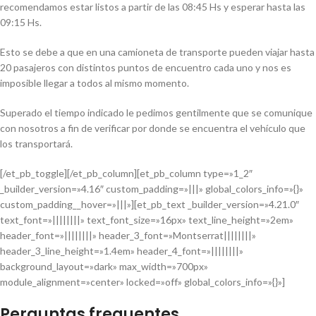
recomendamos estar listos a partir de las 08:45 Hs y esperar hasta las
09:15 Hs.
Esto se debe a que en una camioneta de transporte pueden viajar hasta
20 pasajeros con distintos puntos de encuentro cada uno y nos es
imposible llegar a todos al mismo momento.
Superado el tiempo indicado le pedimos gentilmente que se comunique
con nosotros a fin de verificar por donde se encuentra el vehículo que
los transportará.
[/et_pb_toggle][/et_pb_column][et_pb_column type=»1_2″
_builder_version=»4.16″ custom_padding=»|||» global_colors_info=»{}»
custom_padding__hover=»|||»][et_pb_text _builder_version=»4.21.0″
text_font=»||||||||» text_font_size=»16px» text_line_height=»2em»
header_font=»||||||||» header_3_font=»Montserrat||||||||»
header_3_line_height=»1.4em» header_4_font=»||||||||»
background_layout=»dark» max_width=»700px»
module_alignment=»center» locked=»off» global_colors_info=»{}»]
Perguntas frequentes