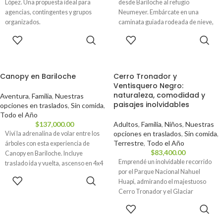
López. Una propuesta ideal para
desde Bariloche al refugio
agencias, contingentes y grupos
Neumeyer. Embárcate en una
organizados.
caminata guiada rodeada de nieve,
fascináte con la laguna cristalizada y
RESERVAR
RESERVAR
deleitate con un almuerzo
inolvidable. Ideal para quienes
buscan aventura y conexión con la
naturaleza. ✅ Reservá tu lugar hoy
Canopy en Bariloche
Cerro Tronador y
pagando solo la seña — el saldo lo
Ventisquero Negro:
abonás recién el día de la excursión.
naturaleza, comodidad y
Aventura
,
Familia
,
Nuestras
paisajes inolvidables
opciones en traslados
,
Sin comida
,
Todo el Año
$
137,000.00
Adultos
,
Familia
,
Niños
,
Nuestras
opciones en traslados
,
Sin comida
,
Viví la adrenalina de volar entre los
Terrestre
,
Todo el Año
árboles con esta experiencia de
$
83,400.00
Canopy en Bariloche. Incluye
Emprendé un inolvidable recorrido
traslado ida y vuelta, ascenso en 4x4
por el Parque Nacional Nahuel
y un recorrido de 12 plataformas con
RESERVAR
Huapi, admirando el majestuoso
más de 1600 metros de vuelo.
Cerro Tronador y el Glaciar
Ventisquero Negro. Una experiencia
RESERVAR
que combina la belleza natural con la
aventura en la Patagonia.