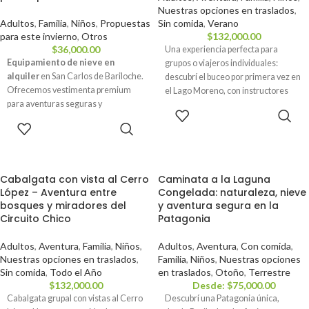
Nuestras opciones en traslados
,
Adultos
,
Familia
,
Niños
,
Propuestas
Sin comida
,
Verano
para este invierno
,
Otros
$
132,000.00
$
36,000.00
Una experiencia perfecta para
Equipamiento de nieve en
grupos o viajeros individuales:
alquiler
en San Carlos de Bariloche.
descubrí el buceo por primera vez en
Ofrecemos vestimenta premium
el Lago Moreno, con instructores
para aventuras seguras y
certificados y todo el equipo incluido.
RESERVAR
confortables, con puntos de retiro y
RESERVAR
devolución céntricos. ¡Prepárese
para la temporada de nieve!
Cabalgata con vista al Cerro
Caminata a la Laguna
López – Aventura entre
Congelada: naturaleza, nieve
bosques y miradores del
y aventura segura en la
Circuito Chico
Patagonia
Adultos
,
Aventura
,
Familia
,
Niños
,
Adultos
,
Aventura
,
Con comida
,
Nuestras opciones en traslados
,
Familia
,
Niños
,
Nuestras opciones
Sin comida
,
Todo el Año
en traslados
,
Otoño
,
Terrestre
$
132,000.00
Desde:
$
75,000.00
Cabalgata grupal con vistas al Cerro
Descubrí una Patagonia única,