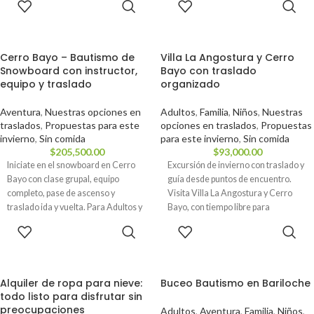
RESERVAR
RESERVAR
sumar Lago Frías. Ideal para grupos
pagando solo la seña — el saldo lo
y viajeros que buscan comodidad. ✅
abonás recién el día de la excursión.
Reservá tu lugar hoy pagando solo la
seña — el saldo lo abonás recién el
Cerro Bayo – Bautismo de
Villa La Angostura y Cerro
día de la excursión.
Snowboard con instructor,
Bayo con traslado
equipo y traslado
organizado
Aventura
,
Nuestras opciones en
Adultos
,
Familia
,
Niños
,
Nuestras
traslados
,
Propuestas para este
opciones en traslados
,
Propuestas
invierno
,
Sin comida
para este invierno
,
Sin comida
$
205,500.00
$
93,000.00
Iniciate en el snowboard en Cerro
Excursión de invierno con traslado y
Bayo con clase grupal, equipo
guía desde puntos de encuentro.
completo, pase de ascenso y
Visita Villa La Angostura y Cerro
traslado ida y vuelta. Para Adultos y
Bayo, con tiempo libre para
Menores desde 12 años. ✅ Reservá
actividades opcionales. Salida 08:00
RESERVAR
RESERVAR
tu lugar hoy pagando solo la seña —
hs, regreso 18:00 hs.
el saldo lo abonás recién el día de la
excursión.
Alquiler de ropa para nieve:
Buceo Bautismo en Bariloche
todo listo para disfrutar sin
preocupaciones
Adultos
,
Aventura
,
Familia
,
Niños
,