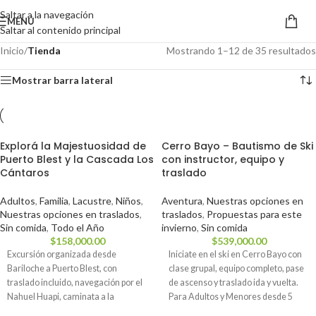
Saltar a la navegación
MENÚ
Saltar al contenido principal
Inicio
/
Tienda
Mostrando 1–12 de 35 resultados
Mostrar barra lateral
Explorá la Majestuosidad de
Cerro Bayo – Bautismo de Ski
Puerto Blest y la Cascada Los
con instructor, equipo y
Cántaros
traslado
Adultos
,
Familia
,
Lacustre
,
Niños
,
Aventura
,
Nuestras opciones en
Nuestras opciones en traslados
,
traslados
,
Propuestas para este
Sin comida
,
Todo el Año
invierno
,
Sin comida
$
158,000.00
$
539,000.00
Excursión organizada desde
Iniciate en el ski en Cerro Bayo con
Bariloche a Puerto Blest, con
clase grupal, equipo completo, pase
traslado incluido, navegación por el
de ascenso y traslado ida y vuelta.
Nahuel Huapi, caminata a la
Para Adultos y Menores desde 5
Cascada Los Cántaros y opción de
años. ✅ Reservá tu lugar hoy