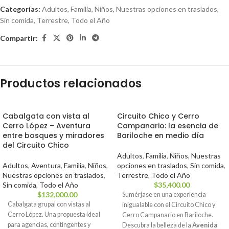
Categorías:
Adultos
,
Familia
,
Niños
,
Nuestras opciones en traslados
,
Sin comida
,
Terrestre
,
Todo el Año
Compartir:
Productos relacionados
Cabalgata con vista al
Circuito Chico y Cerro
Cerro López – Aventura
Campanario: la esencia de
entre bosques y miradores
Bariloche en medio día
del Circuito Chico
Adultos
,
Familia
,
Niños
,
Nuestras
Adultos
,
Aventura
,
Familia
,
Niños
,
opciones en traslados
,
Sin comida
,
Nuestras opciones en traslados
,
Terrestre
,
Todo el Año
Sin comida
,
Todo el Año
$
35,400.00
$
132,000.00
Sumérjase en una experiencia
Cabalgata grupal con vistas al
inigualable con el Circuito Chico y
Cerro López. Una propuesta ideal
Cerro Campanario en Bariloche.
para agencias, contingentes y
Descubra la belleza de la
Avenida