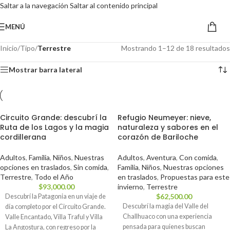
Saltar a la navegación
Saltar al contenido principal
MENÚ
Inicio
/
Tipo
/
Terrestre
Mostrando 1–12 de 18 resultados
Mostrar barra lateral
Circuito Grande: descubrí la
Refugio Neumeyer: nieve,
Ruta de los Lagos y la magia
naturaleza y sabores en el
cordillerana
corazón de Bariloche
Adultos
,
Familia
,
Niños
,
Nuestras
Adultos
,
Aventura
,
Con comida
,
opciones en traslados
,
Sin comida
,
Familia
,
Niños
,
Nuestras opciones
Terrestre
,
Todo el Año
en traslados
,
Propuestas para este
$
93,000.00
invierno
,
Terrestre
$
62,500.00
Descubrí la Patagonia en un viaje de
Descubrí la magia del Valle del
día completo por el Circuito Grande.
Challhuaco con una experiencia
Valle Encantado, Villa Traful y Villa
pensada para quienes buscan
La Angostura, con regreso por la