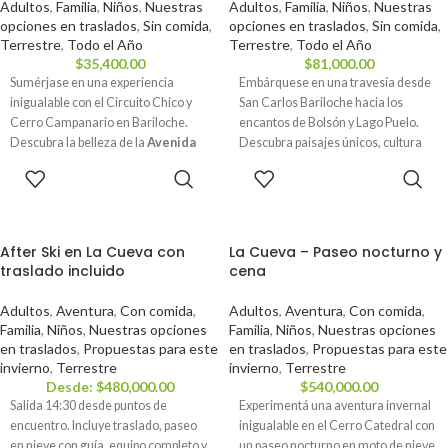
Adultos
,
Familia
,
Niños
,
Nuestras
Adultos
,
Familia
,
Niños
,
Nuestras
opciones en traslados
,
Sin comida
,
opciones en traslados
,
Sin comida
,
Terrestre
,
Todo el Año
Terrestre
,
Todo el Año
$
35,400.00
$
81,000.00
Sumérjase en una experiencia
Embárquese en una travesía desde
inigualable con el Circuito Chico y
San Carlos Bariloche hacia los
Cerro Campanario en Bariloche.
encantos de Bolsón y Lago Puelo.
Descubra la belleza de la
Avenida
Descubra paisajes únicos, cultura
Bustillo
, admire el
Hotel Llao Llao
artesanal y el esplendor de la
RESERVAR
RESERVAR
y asome al
Cerro Campanario
para
Patagonia en este tour selecto.
capturar vistas panorámicas
impresionantes. Un itinerario que
fusiona naturaleza majestuosa,
After Ski en La Cueva con
La Cueva – Paseo nocturno y
comodidad y aventura.
traslado incluido
cena
Adultos
,
Aventura
,
Con comida
,
Adultos
,
Aventura
,
Con comida
,
Familia
,
Niños
,
Nuestras opciones
Familia
,
Niños
,
Nuestras opciones
en traslados
,
Propuestas para este
en traslados
,
Propuestas para este
invierno
,
Terrestre
invierno
,
Terrestre
Desde:
$
480,000.00
$
540,000.00
Salida 14:30 desde puntos de
Experimentá una aventura invernal
encuentro. Incluye traslado, paseo
inigualable en el Cerro Catedral con
en nieve con guía, equipo completo y
un paseo nocturno en moto de nieve