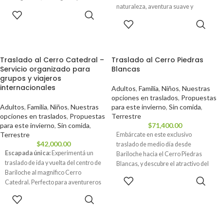
naturaleza, aventura suave y
Ruta de los 7 Lagos.
RESERVAR
momentos inolvidables. Caminá
RESERVAR
entre bosques nevados con
raquetas, degustá sabores
regionales en un refugio cálido y
deslizate en culipatines por la nieve.
Traslado al Cerro Catedral –
Traslado al Cerro Piedras
Ideal para familias, parejas y grupos
Servicio organizado para
Blancas
que quieren disfrutar del invierno
grupos y viajeros
sin exigencias físicas. ✅ Reservá tu
internacionales
Adultos
,
Familia
,
Niños
,
Nuestras
lugar hoy pagando solo la seña — el
opciones en traslados
,
Propuestas
saldo lo abonás recién el día de la
Adultos
,
Familia
,
Niños
,
Nuestras
para este invierno
,
Sin comida
,
excursión.
opciones en traslados
,
Propuestas
Terrestre
para este invierno
,
Sin comida
,
$
71,400.00
Terrestre
Embárcate en este exclusivo
$
42,000.00
traslado de medio día desde
Escapada única:
Experimentá un
Bariloche hacia el Cerro Piedras
traslado de ida y vuelta del centro de
Blancas, y descubre el atractivo del
Bariloche al magnífico Cerro
centro de esquí más relevante de la
RESERVAR
Catedral. Perfecto para aventureros
región. Vive una aventura
que buscan confort y esplendor
excepcional que une lo mejor de la
RESERVAR
natural, con la opción de sumarse al
naturaleza con el confort.
Circuito Chico.