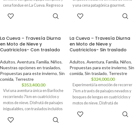
cena fondue en La Cueva. Regreso a
y una cena patagónica gourmet.
las 18:30 hs. Ideal para grupos.
Reservá ahora y descubrí la magia
RESERVAR
RESERVAR
de la montaña.
La Cueva – Travesía Diurna
La Cueva – Travesía Diurna
en Moto de Nieve y
en Moto de Nieve y
Cuatriciclos- Con traslado
Cuatriciclos- Sin traslado
Adultos
,
Aventura
,
Familia
,
Niños
,
Adultos
,
Aventura
,
Familia
,
Niños
,
Nuestras opciones en traslados
,
Propuestas para este invierno
,
Sin
Propuestas para este invierno
,
Sin
comida
,
Sin traslado
,
Terrestre
comida
,
Terrestre
$
324,000.00
$
353,400.00
Experimentá la emoción de recorrer
Viví una aventura única en Bariloche
7 km a través de paisajes nevados y
recorriendo 7 km en cuatriciclos y
bosques de lengas en cuatriciclos y
motos de nieve. Disfrutá de paisajes
motos de nieve. Disfrutá de
inigualables, con traslados incluidos
miradores naturales y una travesía
RESERVAR
y la guía de expertos que te
guiada en un entorno exclusivo de
RESERVAR
acompañarán en cada instante.
Bariloche. ¡Una aventura invernal
imperdible!