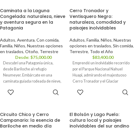
Caminata a la Laguna
Cerro Tronador y
Congelada: naturaleza, nieve
Ventisquero Negro:
y aventura segura en la
naturaleza, comodidad y
Patagonia
paisajes inolvidables
Adultos
,
Aventura
,
Con comida
,
Adultos
,
Familia
,
Niños
,
Nuestras
Familia
,
Niños
,
Nuestras opciones
opciones en traslados
,
Sin comida
,
en traslados
,
Otoño
,
Terrestre
Terrestre
,
Todo el Año
Desde:
$
75,000.00
$
83,400.00
Descubrí una Patagonia única,
Emprendé un inolvidable recorrido
desde Bariloche al refugio
por el Parque Nacional Nahuel
Neumeyer. Embárcate en una
Huapi, admirando el majestuoso
caminata guiada rodeada de nieve,
Cerro Tronador y el Glaciar
fascináte con la laguna cristalizada y
Ventisquero Negro. Una experiencia
RESERVAR
RESERVAR
deleitate con un almuerzo
que combina la belleza natural con la
inolvidable. Ideal para quienes
aventura en la Patagonia.
buscan aventura y conexión con la
naturaleza. ✅ Reservá tu lugar hoy
Circuito Chico y Cerro
El Bolsón y Lago Puelo:
pagando solo la seña — el saldo lo
Campanario: la esencia de
cultura local y paisajes
abonás recién el día de la excursión.
Bariloche en medio día
inolvidables del sur andino