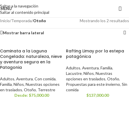
Saltar a la navegación
MENÚ
Saltar al contenido principal
Inicio
/
Temporada
/
Otoño
Mostrando los 2 resultados
Mostrar barra lateral
Caminata a la Laguna
Rafting Limay por la estepa
Congelada: naturaleza, nieve
patagónica
y aventura segura en la
Patagonia
Adultos
,
Aventura
,
Familia
,
Lacustre
,
Niños
,
Nuestras
Adultos
,
Aventura
,
Con comida
,
opciones en traslados
,
Otoño
,
Familia
,
Niños
,
Nuestras opciones
Propuestas para este invierno
,
Sin
en traslados
,
Otoño
,
Terrestre
comida
Desde:
$
75,000.00
$
137,000.00