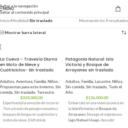
Saltar a la navegación
MENÚ
Saltar al contenido principal
Inicio
/
Movilidad
/
Sin traslado
Mostrando los 4 resultados
Mostrar barra lateral
La Cueva – Travesía Diurna
Patagonia Natural: Isla
en Moto de Nieve y
Victoria y Bosque de
Cuatriciclos- Sin traslado
Arrayanes sin traslado
Adultos
,
Aventura
,
Familia
,
Niños
,
Adultos
,
Familia
,
Lacustre
,
Niños
,
Propuestas para este invierno
,
Sin
Sin comida
,
Sin traslado
,
Todo el
comida
,
Sin traslado
,
Terrestre
Año
$
324,000.00
$
136,000.00
Experimentá la emoción de recorrer
Embarcate en una vivencia única en
7 km a través de paisajes nevados y
la
Isla Victoria
y el
Bosque de
bosques de lengas en cuatriciclos y
Arrayanes
. Navegá el majestuoso
motos de nieve. Disfrutá de
lago Nahuel Huapi
, descubrí
miradores naturales y una travesía
senderos autóctonos y absorbé la