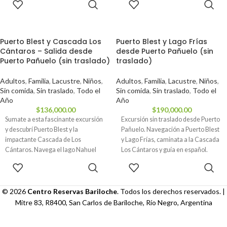
RESERVAR
RESERVAR
guiada en un entorno exclusivo de
historia a través de sus icónicas
Bariloche. ¡Una aventura invernal
pinturas rupestres. Sumergite en un
imperdible!
paisaje de belleza patagónica
inigualable. ✅ Reservá tu lugar hoy
Puerto Blest y Cascada Los
Puerto Blest y Lago Frías
pagando solo la seña — el saldo lo
Cántaros – Salida desde
desde Puerto Pañuelo (sin
abonás recién el día de la excursión.
Puerto Pañuelo (sin traslado)
traslado)
Adultos
,
Familia
,
Lacustre
,
Niños
,
Adultos
,
Familia
,
Lacustre
,
Niños
,
Sin comida
,
Sin traslado
,
Todo el
Sin comida
,
Sin traslado
,
Todo el
Año
Año
$
136,000.00
$
190,000.00
Sumate a esta fascinante excursión
Excursión sin traslado desde Puerto
y descubrí Puerto Blest y la
Pañuelo. Navegación a Puerto Blest
impactante Cascada de Los
y Lago Frías, caminata a la Cascada
Cántaros. Navega el lago Nahuel
Los Cántaros y guía en español.
Huapi y explorá la selva valdiviana
Ideal para grupos que llegan por su
RESERVAR
RESERVAR
en el corazón de la Patagonia
cuenta.
argentina para una experiencia
✅ Reservá tu lugar hoy pagando
inolvidable. ✅ Reservá tu lugar hoy
© 2026
Centro Reservas Bariloche
. Todos los derechos reservados. |
solo la seña — el saldo lo abonás
pagando solo la seña — el saldo lo
Mitre 83, R8400, San Carlos de Bariloche, Río Negro, Argentina
recién el día de la excursión.
abonás recién el día de la excursión.