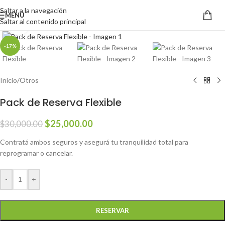
Saltar a la navegación
MENÚ
Saltar al contenido principal
Haga clic para ampliar
-17%
Inicio
/
Otros
Pack de Reserva Flexible
$
25,000.00
$
30,000.00
Contratá ambos seguros y asegurá tu tranquilidad total para
reprogramar o cancelar.
-
+
RESERVAR