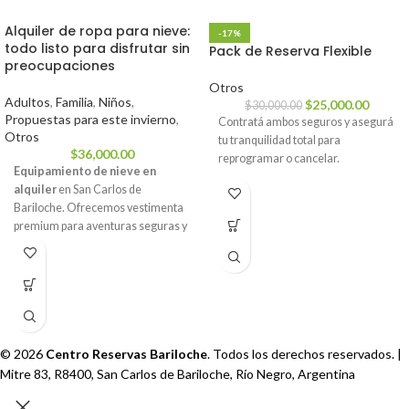
Alquiler de ropa para nieve:
-17%
todo listo para disfrutar sin
Pack de Reserva Flexible
preocupaciones
Otros
Adultos
,
Familia
,
Niños
,
$
25,000.00
$
30,000.00
Propuestas para este invierno
,
Contratá ambos seguros y asegurá
Otros
tu tranquilidad total para
$
36,000.00
reprogramar o cancelar.
Equipamiento de nieve en
alquiler
en San Carlos de
Bariloche. Ofrecemos vestimenta
premium para aventuras seguras y
confortables, con puntos de retiro y
devolución céntricos. ¡Prepárese
para la temporada de nieve!
© 2026
Centro Reservas Bariloche
. Todos los derechos reservados. |
Mitre 83, R8400, San Carlos de Bariloche, Río Negro, Argentina