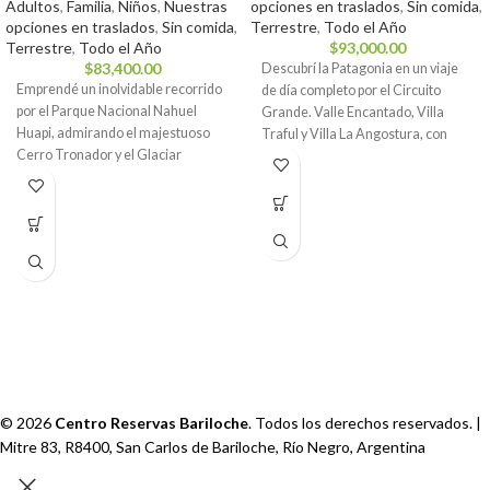
Adultos
,
Familia
,
Niños
,
Nuestras
opciones en traslados
,
Sin comida
,
opciones en traslados
,
Sin comida
,
Terrestre
,
Todo el Año
Terrestre
,
Todo el Año
$
93,000.00
$
83,400.00
Descubrí la Patagonia en un viaje
Emprendé un inolvidable recorrido
de día completo por el Circuito
por el Parque Nacional Nahuel
Grande. Valle Encantado, Villa
Huapi, admirando el majestuoso
Traful y Villa La Angostura, con
Cerro Tronador y el Glaciar
regreso por la Ruta de los 7 Lagos.
Ventisquero Negro. Una
experiencia que combina la belleza
natural con la aventura en la
Patagonia.
© 2026
Centro Reservas Bariloche
. Todos los derechos reservados. |
Mitre 83, R8400, San Carlos de Bariloche, Río Negro, Argentina